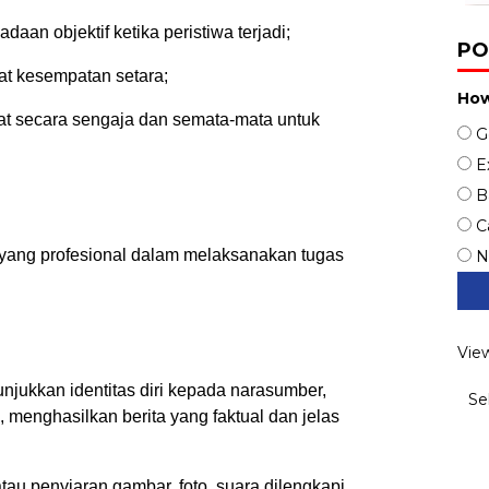
daan objektif ketika peristiwa terjadi;
PO
t kesempatan setara;
How
niat secara sengaja dan semata-mata untuk
G
E
B
C
yang profesional dalam melaksanakan tugas
N
Vie
njukkan identitas diri kepada narasumber,
Se
 menghasilkan berita yang faktual dan jelas
u penyiaran gambar, foto, suara dilengkapi