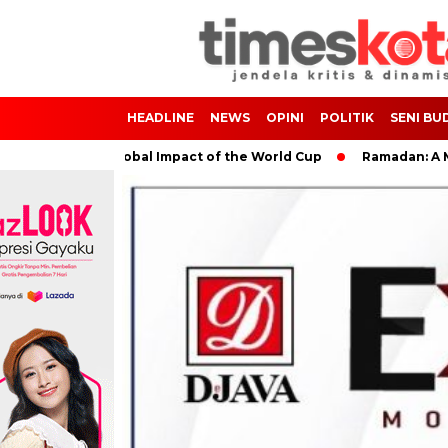
HEADLINE
NEWS
OPINI
POLITIK
SENI BU
cer: The Global Impact of the World Cup
Ramadan: A Month of