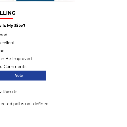
LLING
 Is My Site?
ood
xcellent
ad
an Be Improved
o Comments
w Results
lected poll is not defined.