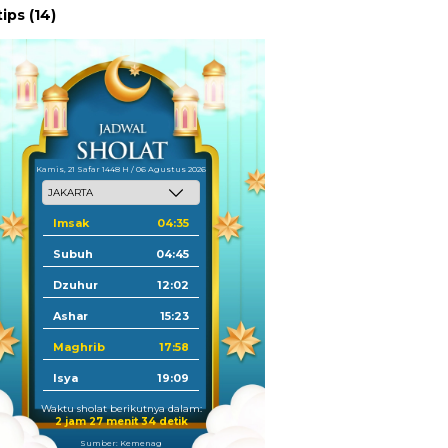
tips
(14)
Kamis, 21 Safar 1448 H / 06 Agustus 2026
Imsak
04:35
Subuh
04:45
Dzuhur
12:02
Ashar
15:23
Maghrib
17:58
Isya
19:09
Waktu sholat berikutnya dalam:
2 jam 27 menit 33 detik
Sumber: Kemenag