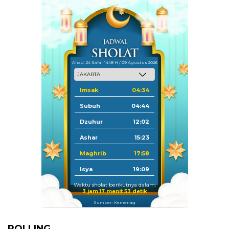
Ahad, 24 Safar 1448 H / 09 Agustus 2026
Imsak
04:34
Subuh
04:44
Dzuhur
12:02
Ashar
15:23
Maghrib
17:58
Isya
19:09
Waktu sholat berikutnya dalam:
3 jam 17 menit 52 detik
Sumber: Kemenag
POLLING