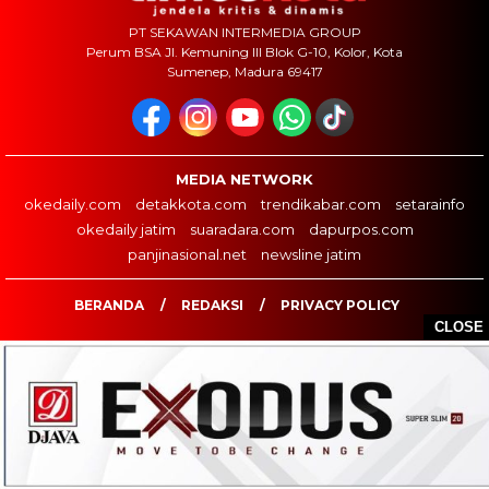
PT SEKAWAN INTERMEDIA GROUP
Perum BSA Jl. Kemuning III Blok G-10, Kolor, Kota
Sumenep, Madura 69417
MEDIA NETWORK
okedaily.com
detakkota.com
trendikabar.com
setarainfo
okedaily jatim
suaradara.com
dapurpos.com
panjinasional.net
newsline jatim
BERANDA
REDAKSI
PRIVACY POLICY
CLOSE
COPYRIGHT ©2026 TIMESKOTA.COM - ALL RIGHTS RESERVED