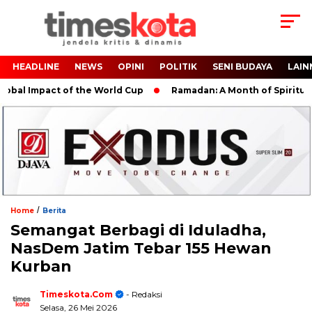
HEADLINE
NEWS
OPINI
POLITIK
SENI BUDAYA
LAIN
al Impact of the World Cup
Ramadan: A Month of Spiritual Ref
/
Home
Berita
Semangat Berbagi di Iduladha,
NasDem Jatim Tebar 155 Hewan
Kurban
Timeskota.com
- Redaksi
Selasa, 26 Mei 2026