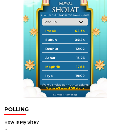
Ahad, 24 Safar 1448 H / 09 Agustus 2026
Imsak
04:34
Subuh
04:44
Dzuhur
12:02
Ashar
15:23
Maghrib
17:58
Isya
19:09
Waktu sholat berikutnya dalam:
0 jam 49 menit 50 detik
Sumber: Kemenag
POLLING
How Is My Site?