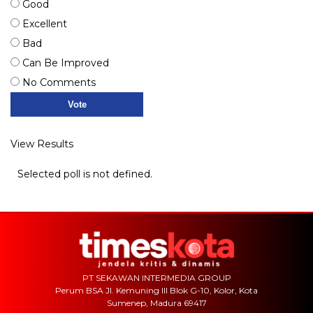
Good
Excellent
Bad
Can Be Improved
No Comments
View Results
Selected poll is not defined.
PT SEKAWAN INTERMEDIA GROUP
Perum BSA Jl. Kemuning III Blok G-10, Kolor, Kota
Sumenep, Madura 69417