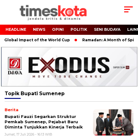
HEADLINE
NEWS
OPINI
POLITIK
SENI BUDAYA
LAIN
Global Impact of the World Cup
Ramadan: A Month of Spiritua
Topik
Bupati Sumenep
Berita
Bupati Fauzi Segarkan Struktur
Pemkab Sumenep, Pejabat Baru
Diminta Tunjukkan Kinerja Terbaik
Jumat, 17 Juli 2026 - 16:13 WIB