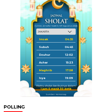
Jum'at, 22 Safar 1448 H / 07 Agustus 2026
Imsak
04:35
Subuh
04:45
Dzuhur
12:02
Ashar
15:23
Maghrib
17:58
Isya
19:09
Waktu sholat berikutnya dalam:
1 jam 0 menit 29 detik
Sumber: Kemenag
POLLING