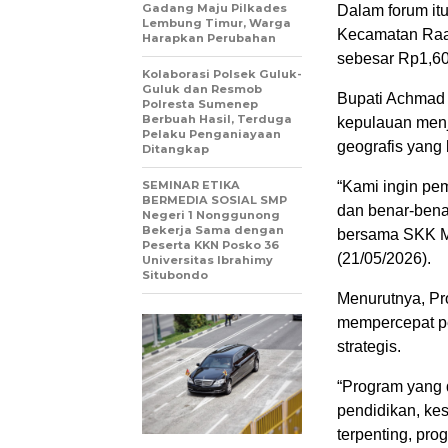
Gadang Maju Pilkades
Dalam forum it
Lembung Timur, Warga
Kecamatan Raa
Harapkan Perubahan
sebesar Rp1,604
Kolaborasi Polsek Guluk-
Guluk dan Resmob
Bupati Achmad
Polresta Sumenep
Berbuah Hasil, Terduga
kepulauan menj
Pelaku Penganiayaan
geografis yang
Ditangkap
SEMINAR ETIKA
“Kami ingin pem
BERMEDIA SOSIAL SMP
dan benar-bena
Negeri 1 Nonggunong
Bekerja Sama dengan
bersama SKK Mi
Peserta KKN Posko 36
(21/05/2026).
Universitas Ibrahimy
Situbondo
Menurutnya, Pr
mempercepat pe
strategis.
“Program yang 
pendidikan, kes
terpenting, pro