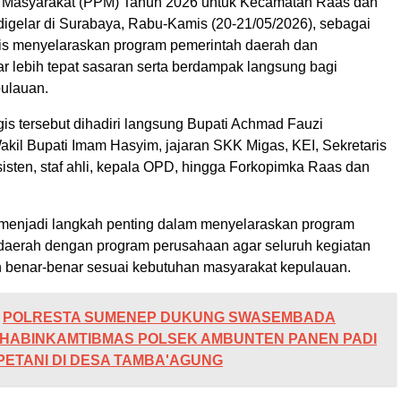
Masyarakat (PPM) Tahun 2026 untuk Kecamatan Raas dan
igelar di Surabaya, Rabu-Kamis (20-21/05/2026), sebagai
gis menyelaraskan program pemerintah daerah dan
r lebih tepat sasaran serta berdampak langsung bagi
ulauan.
gis tersebut dihadiri langsung Bupati Achmad Fauzi
kil Bupati Imam Hasyim, jajaran SKK Migas, KEI, Sekretaris
isten, staf ahli, kepala OPD, hingga Forkopimka Raas dan
 menjadi langkah penting dalam menyelaraskan program
aerah dengan program perusahaan agar seluruh kegiatan
n benar-benar sesuai kebutuhan masyarakat kepulauan.
POLRESTA SUMENEP DUKUNG SWASEMBADA
BHABINKAMTIBMAS POLSEK AMBUNTEN PANEN PADI
ETANI DI DESA TAMBA'AGUNG