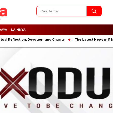
DAYA
LAINNYA
ction, Devotion, and Charity
The Latest News in R&B Music: A