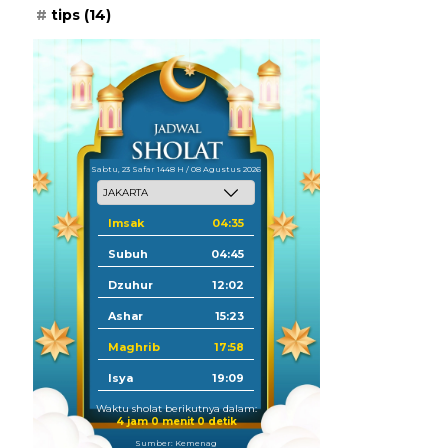
tips
(14)
Sabtu, 23 Safar 1448 H / 08 Agustus 2026
Imsak
04:35
Subuh
04:45
Dzuhur
12:02
Ashar
15:23
Maghrib
17:58
Isya
19:09
Waktu sholat berikutnya dalam:
3 jam 59 menit 59 detik
Sumber: Kemenag