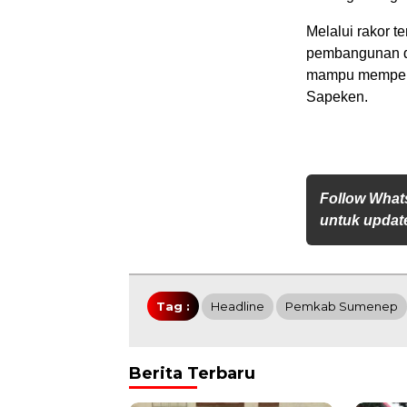
Melalui rakor 
pembangunan di
mampu memperce
Sapeken.
Follow What
untuk update
Tag :
Headline
Pemkab Sumenep
Berita Terbaru