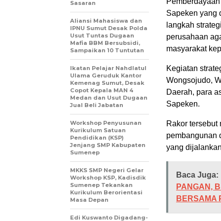
Pemberdayaan 
Sasaran
Sapeken yang d
Aliansi Mahasiswa dan
langkah strate
IPNU Sumut Desak Polda
Usut Tuntas Dugaan
perusahaan aga
Mafia BBM Bersubsidi,
masyarakat kep
Sampaikan 10 Tuntutan
Kegiatan strate
Ikatan Pelajar Nahdlatul
Ulama Geruduk Kantor
Wongsojudo, Wa
Kemenag Sumut, Desak
Copot Kepala MAN 4
Daerah, para as
Medan dan Usut Dugaan
Sapeken.
Jual Beli Jabatan
Workshop Penyusunan
Rakor tersebut
Kurikulum Satuan
pembangunan d
Pendidikan (KSP)
Jenjang SMP Kabupaten
yang dijalanka
Sumenep
MKKS SMP Negeri Gelar
Baca Juga:
Workshop KSP, Kadisdik
Sumenep Tekankan
PANGAN, 
Kurikulum Berorientasi
BERSAMA P
Masa Depan
Edi Kuswanto Digadang-