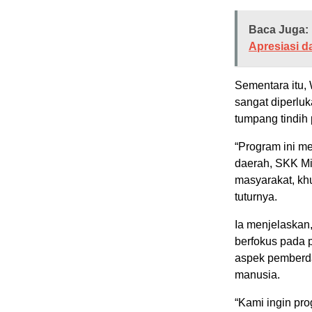
Baca Juga:
Apresiasi d
Sementara itu,
sangat diperluk
tumpang tindih
“Program ini m
daerah, SKK Mi
masyarakat, kh
tuturnya.
Ia menjelaskan
berfokus pada 
aspek pemberda
manusia.
“Kami ingin pr