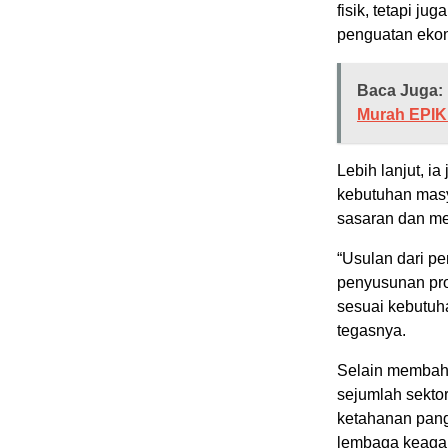
fisik, tetapi j
penguatan ekon
Baca Juga:
Murah EPIK
Lebih lanjut, 
kebutuhan masy
sasaran dan me
“Usulan dari p
penyusunan pro
sesuai kebutuh
tegasnya.
Selain membaha
sejumlah sektor
ketahanan pang
lembaga keagam