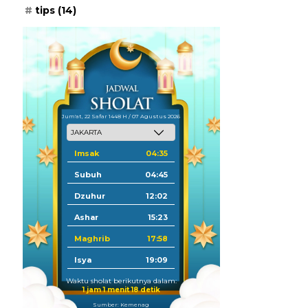
tips
(14)
Jum'at, 22 Safar 1448 H / 07 Agustus 2026
Imsak
04:35
Subuh
04:45
Dzuhur
12:02
Ashar
15:23
Maghrib
17:58
Isya
19:09
Waktu sholat berikutnya dalam:
1 jam 1 menit 16 detik
Sumber: Kemenag