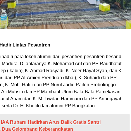
Hadir Lintas Pesantren
ihadiri para tokoh alumni dari pesantren-pesantren besar di
 Madura. Di antaranya K. Mohamad Arif dari PP Raudhatut
ep (Ikabin), K. Ahmad Rasyadi, K. Noer Hayat Syah, dan K.
i dari PP Al-Amien Prenduan (Ikbal), K. Suhaidi dari PP
 K. Moh. Halili dari PP Nurul Jadid Paiton Probolinggo
. Ali Muhsin dari PP Mambaul Ulum Bata-Bata Pamekasan
 Zaiful Anam dan K. M. Tiwdari Hammam dari PP Annuqayah
serta Dr. H. Kholifi dari alumni PP Bangkalan.
IAA Rubaru Hadirkan Arus Balik Gratis Santri
 Dua Gelombang Keberangkatan