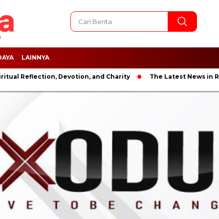
DAYA
LAINNYA
ction, Devotion, and Charity
The Latest News in R&B Music: A