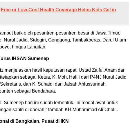
Free or Low-Cost Health Coverage Helps Kids Get in
ambut baik oleh pesantren-pesantren besar di Jawa Timur,
o, Nurul Jadid, Sidogiri, Genggong, Tambakberas, Darul Ulum
boyo, hingga Langitan.
gurus IHSAN Sumenep
Aziz menjelaskan hasil keputusan rapat: Ustad Zaiful Anam dari
etapkan sebagai Ketua, K. Moh. Halili dari P4NJ Nurul Jadid
Sekretaris, dan K. Suhaidi dari Jalsah Ahlussunnah
unten sebagai Bendahara.
di Sumenep hari ini sudah terbentuk. Ini modal awal untuk
ingan santri di daerah,” tambah KH Muhammad Ali Cholil.
onal di Bangkalan, Pusat di IKN