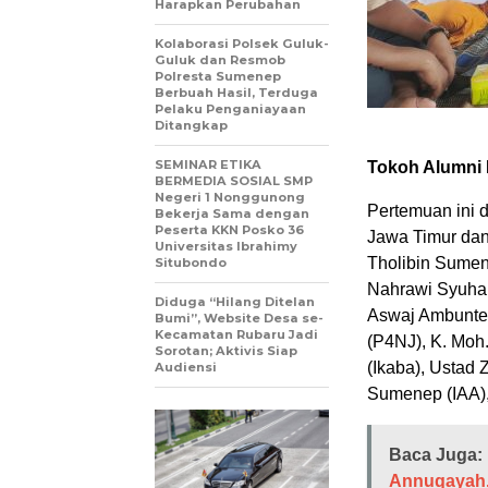
Harapkan Perubahan
Kolaborasi Polsek Guluk-
Guluk dan Resmob
Polresta Sumenep
Berbuah Hasil, Terduga
Pelaku Penganiayaan
Ditangkap
SEMINAR ETIKA
Tokoh Alumni 
BERMEDIA SOSIAL SMP
Negeri 1 Nonggunong
Pertemuan ini d
Bekerja Sama dengan
Peserta KKN Posko 36
Jawa Timur dan
Universitas Ibrahimy
Tholibin Sumen
Situbondo
Nahrawi Syuhair
Diduga “Hilang Ditelan
Aswaj Ambunten,
Bumi”, Website Desa se-
Kecamatan Rubaru Jadi
(P4NJ), K. Moh
Sorotan; Aktivis Siap
(Ikaba), Ustad
Audiensi
Sumenep (IAA), 
Baca Juga:
Annuqayah,