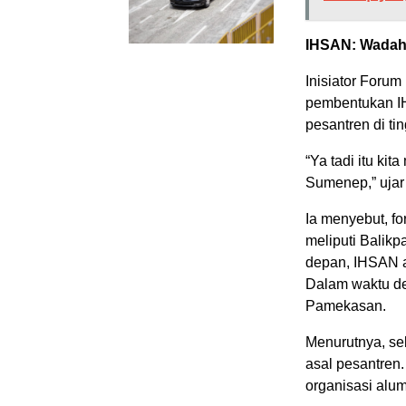
IHSAN: Wadah 
Inisiator Foru
pembentukan IH
pesantren di ti
“Ya tadi itu k
Sumenep,” ujar
Ia menyebut, fo
meliputi Balikp
depan, IHSAN a
Dalam waktu d
Pamekasan.
Menurutnya, sel
asal pesantren
organisasi alu