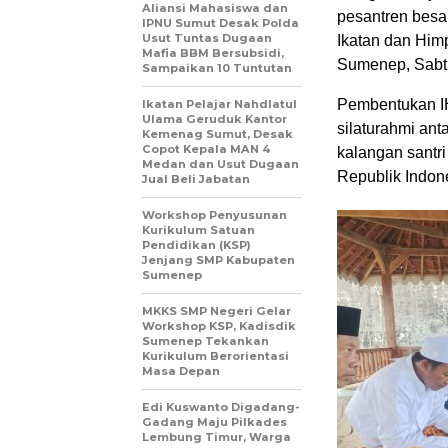
Aliansi Mahasiswa dan
pesantren besa
IPNU Sumut Desak Polda
Usut Tuntas Dugaan
Ikatan dan Him
Mafia BBM Bersubsidi,
Sumenep, Sabtu
Sampaikan 10 Tuntutan
Pembentukan I
Ikatan Pelajar Nahdlatul
Ulama Geruduk Kantor
silaturahmi an
Kemenag Sumut, Desak
Copot Kepala MAN 4
kalangan santr
Medan dan Usut Dugaan
Republik Indon
Jual Beli Jabatan
Workshop Penyusunan
Kurikulum Satuan
Pendidikan (KSP)
Jenjang SMP Kabupaten
Sumenep
MKKS SMP Negeri Gelar
Workshop KSP, Kadisdik
Sumenep Tekankan
Kurikulum Berorientasi
Masa Depan
Edi Kuswanto Digadang-
Gadang Maju Pilkades
Lembung Timur, Warga