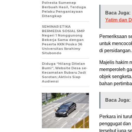
Polresta Sumenep
Berbuah Hasil, Terduga
Pelaku Penganiayaan
Baca Juga:
Ditangkap
Yatim dan 
SEMINAR ETIKA
BERMEDIA SOSIAL SMP
Negeri 1 Nonggunong
Pemeriksaan se
Bekerja Sama dengan
untuk mencocok
Peserta KKN Posko 36
Universitas Ibrahimy
di persidangan.
Situbondo
Majelis hakim m
Diduga “Hilang Ditelan
Bumi”, Website Desa se-
memperoleh gam
Kecamatan Rubaru Jadi
objek sengketa.
Sorotan; Aktivis Siap
Audiensi
bahan pertimba
Baca Juga:
Perkara ini tur
penggugat dan t
tersebut juga se