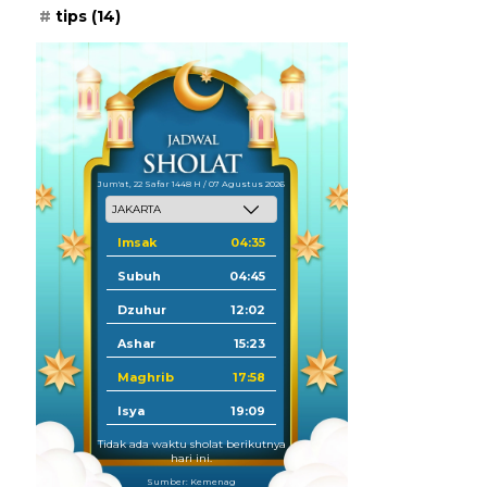
tips
(14)
Jum'at, 22 Safar 1448 H / 07 Agustus 2026
Imsak
04:35
Subuh
04:45
Dzuhur
12:02
Ashar
15:23
Maghrib
17:58
Isya
19:09
Tidak ada waktu sholat berikutnya
hari ini.
Sumber: Kemenag