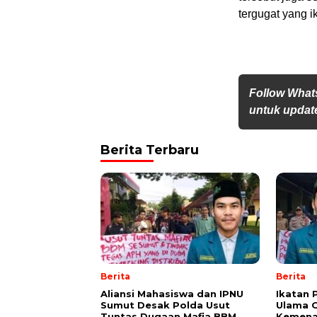
tergugat yang i
Follow What
untuk update
Berita Terbaru
Berita
Berita
Aliansi Mahasiswa dan IPNU
Ikatan 
Sumut Desak Polda Usut
Ulama 
Tuntas Dugaan Mafia BBM
Kemena