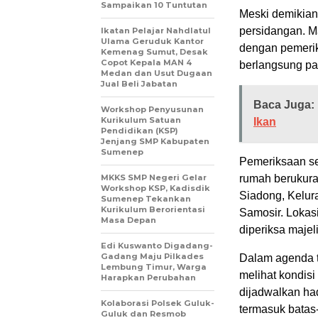
Sampaikan 10 Tuntutan
Meski demikian
persidangan. M
Ikatan Pelajar Nahdlatul
Ulama Geruduk Kantor
dengan pemerik
Kemenag Sumut, Desak
Copot Kepala MAN 4
berlangsung pa
Medan dan Usut Dugaan
Jual Beli Jabatan
Baca Juga:
Workshop Penyusunan
Kurikulum Satuan
Ikan
Pendidikan (KSP)
Jenjang SMP Kabupaten
Sumenep
Pemeriksaan se
MKKS SMP Negeri Gelar
rumah berukuran
Workshop KSP, Kadisdik
Siadong, Kelur
Sumenep Tekankan
Kurikulum Berorientasi
Samosir. Lokas
Masa Depan
diperiksa majel
Edi Kuswanto Digadang-
Gadang Maju Pilkades
Dalam agenda t
Lembung Timur, Warga
melihat kondisi
Harapkan Perubahan
dijadwalkan had
Kolaborasi Polsek Guluk-
termasuk batas
Guluk dan Resmob