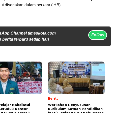
kut disertakan dalam perkara.(IHB)
sApp Channel timeskota.com
Follow
 berita terbaru setiap hari
Berita
Pelajar Nahdlatul
Workshop Penyusunan
Geruduk Kantor
Kurikulum Satuan Pendidikan
g Sumut, Desak
(KSP) Jenjang SMP Kabupaten