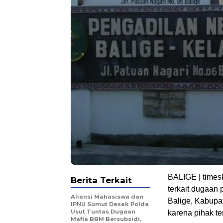
BALIGE | times
Berita Terkait
terkait dugaan
Aliansi Mahasiswa dan
Balige, Kabupa
IPNU Sumut Desak Polda
Usut Tuntas Dugaan
karena pihak te
Mafia BBM Bersubsidi,